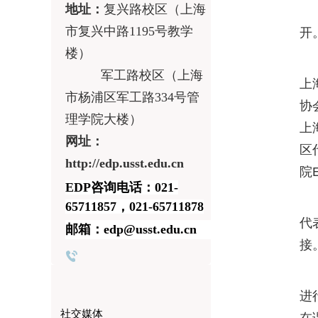
地址：
复兴路校区（上海
1
市复兴中路
1195
号教学
开
楼）
会
军工路校区（上海
上
市杨浦区军工路
334
号管
协
理学院大楼）
上
网址：
区
http://edp.usst.edu.cn
院
EDP咨询电话：021-
会
65711857，021-65711878
代
邮箱：edp@usst.edu.cn
接
会
进
社交媒体