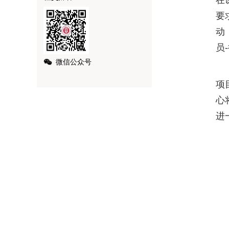
在
要
动
员
微信公众号
E
项
心
进