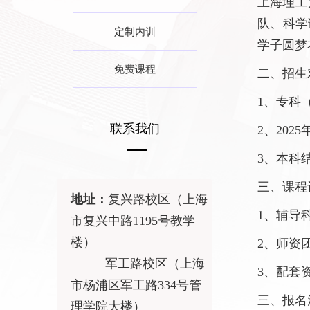
上海理工
队、科学
定制内训
学子圆梦
免费课程
二、招生
1、专科
联系我们
2、20
3、本科
三、课程
地址：
复兴路校区（上海
1、辅导
市复兴中路
1195
号教学
楼）
2、师资
军工路校区（上海
3、配套
市杨浦区军工路
334
号管
三、报名
理学院大楼）