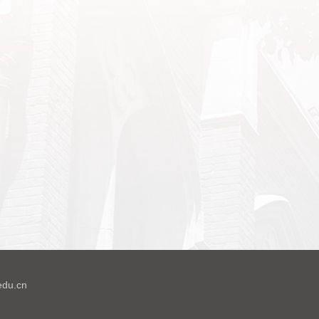
du.cn