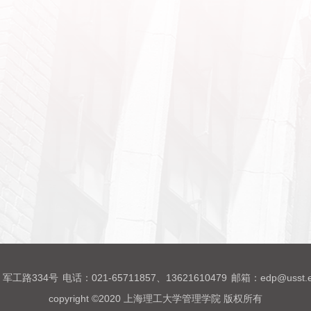
军工路334号
电话：021-65711857、13621610479
邮箱：edp@usst.e
copyright ©2020 上海理工大学管理学院 版权所有