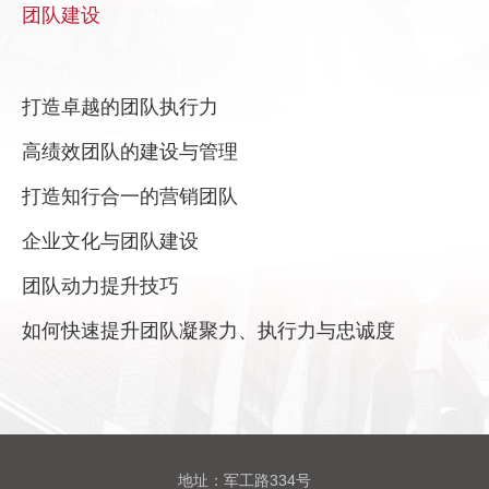
团队建设
打造卓越的团队执行力
高绩效团队的建设与管理
打造知行合一的营销团队
企业文化与团队建设
团队动力提升技巧
如何快速提升团队凝聚力、执行力与忠诚度
地址：军工路334号