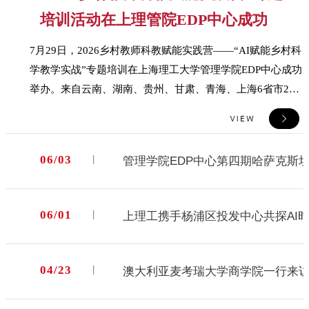
培训活动在上理管院EDP中心成功举
办
7月29日，2026乡村教师科教赋能实践营——“AI赋能乡村科
学教学实战”专题培训在上海理工大学管理学院EDP中心成功
举办。来自云南、湖南、贵州、甘肃、青海、上海6省市29
所学校的36名研修教师及公益导师齐聚一堂，共同探索人工
智能赋能乡村科学教育的新路径、新方法。管理学院院长赵
来军在致辞中谈到，乡村教育是国民教育体系的基石，乡村
06/03
管理学院EDP中心第四期哈萨克斯
教师是乡村孩子瞭望世界的第一扇窗、科学启蒙的守灯人。
本次培训承载三层深意：其一，让科学课真正“活”起来——
用AI技术将深奥的物理定律化作直观动画，让星河宇宙触手
06/01
上理工携手杨浦区投发中心共探AI
可及；其二，为乡村教师真正“赋”起能——AI是教师最得力
的“超级助教”，帮助教师掌握生成个性化教案、设计虚拟实
验、精准分析学情的能力；其三，让大学与乡村真正“连”起
04/23
澳大利亚麦考瑞大学商学院一行来
心——以上海理工大学管理学院的数据科学、系统思维、人
工智能应用等多学科优势资源为依托，让高校智力资源持续