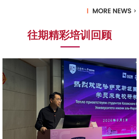
流淌进乡村课堂。管理学院人工智能系教师尹裴围绕AI生成
个性化教案、虚拟实验设计、学情精准分析等核心模块进行
了实战教学，她重点展示了如何借助AI辅助低成本实验设计
——利用AI结合乡村教学环境改造科学实验方案；如何利用
往期精彩培训回顾
AI快速生成个性化教案，大